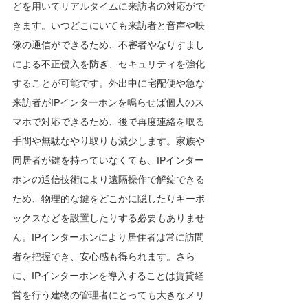
どを用いてリアルタイムに来訪者の対応がで
きます。いつどこにいても来訪者と音声や映
像の通信ができるため、不審者やなりすまし
による不正侵入を防ぎ、セキュリティを強化
することが可能です。外出中に宅配便や急な
来訪者がIPインターホンを鳴らせば個人のス
マホで対応できるため、後で再度連絡を取る
手間や無駄なやり取りも減少します。家族や
同居者が鍵を持っていなくても、IPインター
ホンの通信技術により遠隔操作で解錠できる
ため、物理的な鍵をどこかに隠したりキーボ
ックスなどを設置したりする必要もありませ
ん。IPインターホンにより居住者は常に訪問
者を把握でき、安心感も得られます。さら
に、IPインターホンを導入することは賃貸経
営を行う建物の管理者にとっても大きなメリ