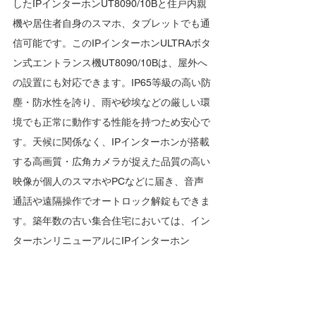
したIPインターホンUT8090/10Bと住戸内親
機や居住者自身のスマホ、タブレットでも通
信可能です。このIPインターホンULTRAボタ
ン式エントランス機UT8090/10Bは、屋外へ
の設置にも対応できます。IP65等級の高い防
塵・防水性を誇り、雨や砂埃などの厳しい環
境でも正常に動作する性能を持つため安心で
す。天候に関係なく、IPインターホンが搭載
する高画質・広角カメラが捉えた品質の高い
映像が個人のスマホやPCなどに届き、音声
通話や遠隔操作でオートロック解錠もできま
す。築年数の古い集合住宅においては、イン
ターホンリニューアルにIPインターホン
ULTRAボタン式エントランス機UT8090/10B
を採用することで、セキュリティや利便性を
アップグレードできます。これにより、建物