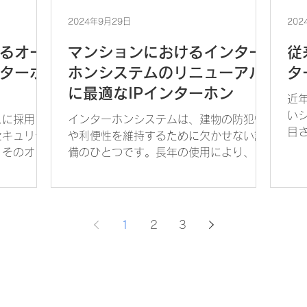
2024年9月29日
202
るオー
マンションにおけるインター
従
ンターホ
ホンシステムのリニューアル
タ
に最適なIPインターホン
近
い
スに採用さ
インターホンシステムは、建物の防犯性
目さ
セキュリテ
や利便性を維持するために欠かせない設
ッ
。そのオー
備のひとつです。長年の使用により、不
タ
ュリティ強
具合が生じる前にリニューアルすること
可
ホンです。
が推奨されます。しかし、インターホン
ー
進化により
システムのリニューアルには多額のコス
雑な
のインター
トと時間を要することが一般的です。そ
1
2
3
こで、近年はコストをお...