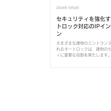
2024年10月4日
セキュリティを強化す
トロック対応のIPイ
ン
さまざまな建物のエントラン
れるオートロックは、建物の
ィに重要な役割を果たします
トロックと連動し更なるセキ
化を実現するのがIPインター
IPインターホンは通信技術の
多様な機能を実現した次世代
ホンです。このIP...