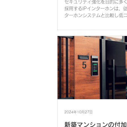
セキュリティ強化を目的に多
採用するIPインターホンは、
ターホンシステムと比較し低
速に導入できます。全住戸機器
に対応したコメリットのIPイ
であれば、エントランスや各
工事は不要です。電気工事に
のコストをおさえ...
2024年10月27日
新築マンションの付加