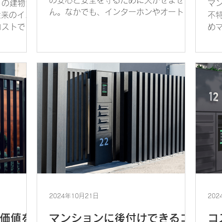
の安心と安全を守るために欠かせませ
くの建物が
マ
ん。なかでも、インターホンやオートロ
従来のイン
不
ックシステムのリニューアルは、古くな
コストで迅
め
った設備を最新の技術にアップグレード
PoE給電
は
することで、防犯機能が向上します。最
ンターホン
ね
新のインターホンシステムやリモート対
住戸の電気
マ
応機能を取り入れると、リ...
必要な多額
ま
が多
2024年10月21日
202
価値を
マンションに後付けできるコ
コ