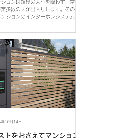
ンションは規模の大小を問わず、常に
特定多数の人が出入りします。そのた
マンションのインターホンシステム
、十分な防犯対策と利便性の両方を兼
備える必要があります。築年数の古い
ンションのインターホンシステムは、
だシンプルな応答機能のみであること
いです。IPインター...
4年10月14日
ストをおさえてマンション