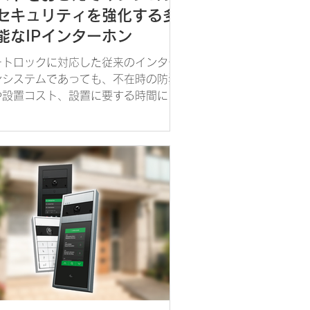
セキュリティを強化する多
能なIPインターホン
ートロックに対応した従来のインター
ンシステムであっても、不在時の防犯
や設置コスト、設置に要する時間にお
て課題があります。一方で、IPインタ
ホンは従来のインターホンが持つさま
まな課題を解決した次世代のインター
ンです。IPインターホンは、デジタル
を活用した通信...