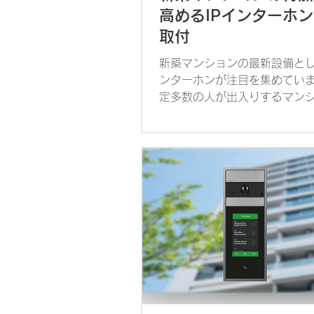
高めるIPインターホ
取付
新築マンションの最新設備とし
ンターホンが注目を集めてい
定多数の人が出入りするマン
は、インターホンシステムに
策が必須です。ライフスタイ
伴い、最新のインターホンシ
従来のインターホンにない便
求められています。IP...