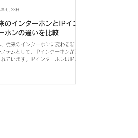
4年9月23日
来のインターホンとIPイン
ーホンの違いを比較
年、従来のインターホンに変わる新し
システムとして、IPインターホンが注
れています。IPインターホンはIPネ
トワーク技術を使用して、従来のイン
ーホンでは実現できない柔軟な運用を
能にする通信システムです。IPインタ
ホンは従来のインターホンと違い、複
工事が必要...