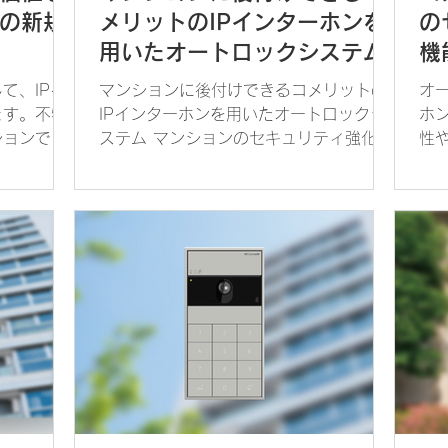
ンの新規
メリットのIPインターホンを
の
用いたオートロックシステム
機
て、IPイ
マンションに後付けできるコメリットの
オ
ます。不特
IPインターホンを用いたオートロックシ
ホ
ションで
ステム マンションのセキュリティ強化に
性
よる防犯対
おいて、最新のオートロックシステムは
い
ルの変化に
重要な役割を果たします。IPインターホ
ー
ステムには
ンを導入することで、防犯性が大幅に向
ざ
利な機能が
上し、住民に安心感を提供します。IPイ
ホ
ンターホンを使...
技術